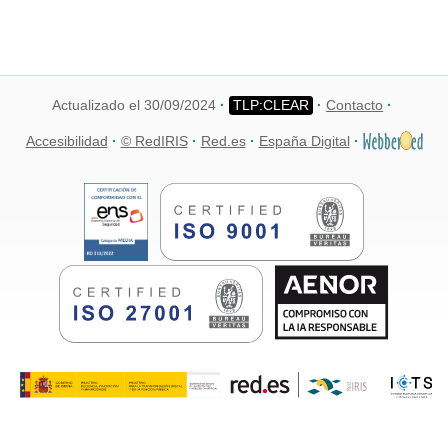
Actualizado el 30/09/2024
Contacto
Accesibilidad
© RedIRIS
Red.es
España Digital