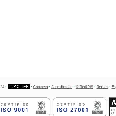
024
Contacto
Accesibilidad
© RedIRIS
Red.es
Es