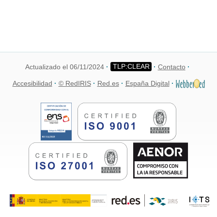
Actualizado el 06/11/2024
Contacto
Accesibilidad
© RedIRIS
Red.es
España Digital