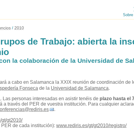
Sobre
ncios
2010
rupos de Trabajo: abierta la ins
nio
 con la colaboración de la Universidad de S
levará a cabo en Salamanca la XXIX reunión de coordinación de
spedería Fonseca
de la
Universidad de Salamanca
.
a
. Las personas interesadas en asistir tenéis de
plazo hasta el 
zará a través del PER de vuestra institución. Para cualquier acla
onferencias@rediris.es
.
/gt/gt2010/
al PER de cada institución):
www.rediris.es/gt/gt2010/registro/