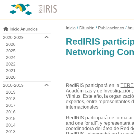
Inicio
Difusión
Publicaciones
Anu
Inicio Anuncios
2020-2029
RedIRIS partici
2026
Networking Con
2025
2024
2022
2021
2020
2010-2019
RedIRIS participará en la
TEREN
Académicas y de Investigación, 
2019
Vilnius. Este año, la organizaci
2018
expertos, entre representantes 
2017
internacionales.
2016
RedIRIS participará de forma act
2015
and one for all”
, y representará
2014
coordinadora del área de Red d
2013
RedIRIS, intervendrá en la ses