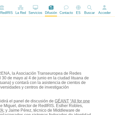
 RedIRIS
La Red
Servicios
Difusión
Contacto
ES
Buscar
Acceder
ERENA, la Asociación Transeuropea de Redes
30 de mayo al 4 de junio en la ciudad lituana de
tuana) y contará con la asistencia de cientos de
versidades y centros de investigación
idirá el panel de discusión de
GÉANT
“All for one
 Miguel, director de RedIRIS. Esther Robles,
VA
; y Jaime Pérez, técnico de Middleware de
 relacionados con sistemas federados de identidad