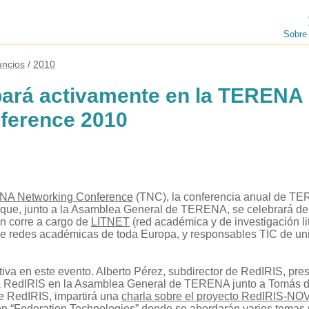
Sobre
ncios
2010
pará activamente en la TERENA
ference 2010
A Networking Conference
(TNC), la conferencia anual de T
que, junto a la Asamblea General de TERENA, se celebrará del 
ón corre a cargo de
LITNET
(red académica y de investigación li
de redes académicas de toda Europa, y responsables TIC de uni
iva en este evento. Alberto Pérez, subdirector de RedIRIS, pres
 a RedIRIS en la Asamblea General de TERENA junto a Tomás de
e RedIRIS, impartirá una
charla sobre el proyecto RedIRIS-NO
ión “Federation Technologies” donde se abordarán varios temas