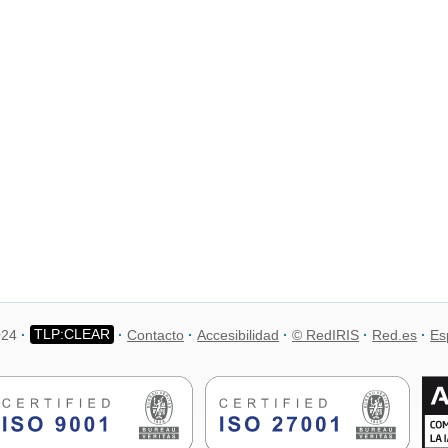
024
Contacto
Accesibilidad
© RedIRIS
Red.es
Es