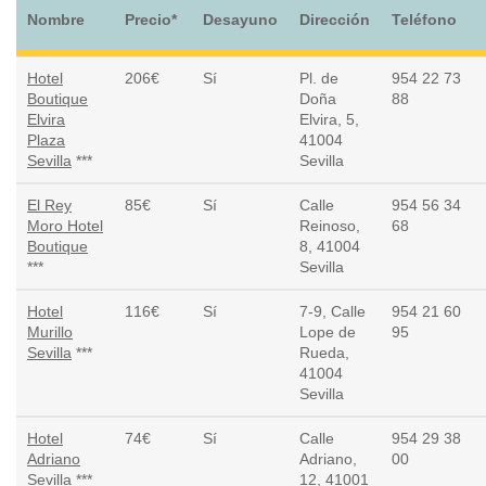
Nombre
Precio*
Desayuno
Dirección
Teléfono
Hotel
206€
Sí
Pl. de
954 22 73
Boutique
Doña
88
Elvira
Elvira, 5,
Plaza
41004
Sevilla
***
Sevilla
El Rey
85€
Sí
Calle
954 56 34
Moro Hotel
Reinoso,
68
Boutique
8, 41004
***
Sevilla
Hotel
116€
Sí­
7-9, Calle
954 21 60
Murillo
Lope de
95
Sevilla
***
Rueda,
41004
Sevilla
Hotel
74€
Sí­
Calle
954 29 38
Adriano
Adriano,
00
Sevilla
***
12, 41001