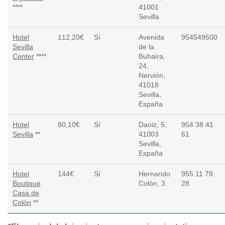
****
41001
Sevilla
Hotel
112,20€
Sí
Avenida
954549500
Sevilla
de la
Center
****
Buhaira,
24,
Nervión,
41018
Sevilla,
España
Hotel
80,10€
Sí­
Daoiz, 5,
954 38 41
Sevilla
**
41003
61
Sevilla,
España
Hotel
144€
Sí
Hernando
955 11 78
Boutique
Colón, 3
28
Casa de
Colón
**