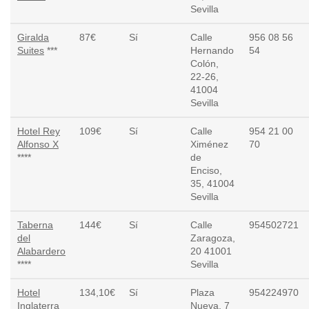
Sevilla
Giralda
87€
Sí­
Calle
956 08 56
Suites
***
Hernando
54
Colón,
22-26,
41004
Sevilla
Hotel Rey
109€
Sí
Calle
954 21 00
Alfonso X
Ximénez
70
****
de
Enciso,
35, 41004
Sevilla
Taberna
144€
Sí
Calle
954502721
del
Zaragoza,
Alabardero
20 41001
****
Sevilla
Hotel
134,10€
Sí­
Plaza
954224970
Inglaterra
Nueva, 7