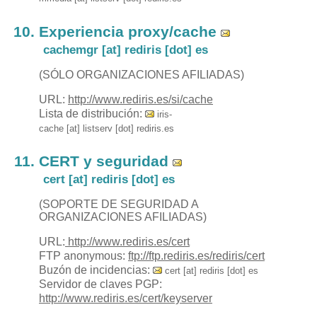
Experiencia proxy/cache
cachemgr [at] rediris [dot] es
(SÓLO ORGANIZACIONES AFILIADAS)
URL:
http://www.rediris.es/si/cache
Lista de distribución:
iris-
cache [at] listserv [dot] rediris.es
CERT y seguridad
cert [at] rediris [dot] es
(SOPORTE DE SEGURIDAD A
ORGANIZACIONES AFILIADAS)
URL:
http://www.rediris.es/cert
FTP anonymous:
ftp://ftp.rediris.es/rediris/cert
Buzón de incidencias:
cert [at] rediris [dot] es
Servidor de claves PGP:
http://www.rediris.es/cert/keyserver