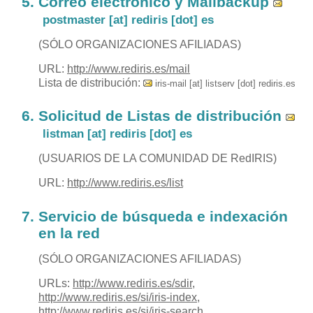
Correo electrónico y Mailbackup
postmaster [at] rediris [dot] es
(SÓLO ORGANIZACIONES AFILIADAS)
URL:
http://www.rediris.es/mail
Lista de distribución:
iris-mail [at] listserv [dot] rediris.es
Solicitud de Listas de distribución
listman [at] rediris [dot] es
(USUARIOS DE LA COMUNIDAD DE RedIRIS)
URL:
http://www.rediris.es/list
Servicio de búsqueda e indexación
en la red
(SÓLO ORGANIZACIONES AFILIADAS)
URLs:
http://www.rediris.es/sdir
,
http://www.rediris.es/si/iris-index
,
http://www.rediris.es/si/iris-search