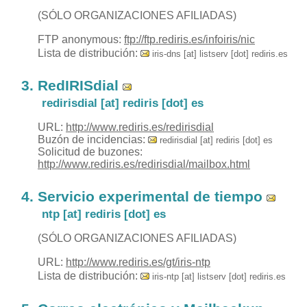
(SÓLO ORGANIZACIONES AFILIADAS)
FTP anonymous:
ftp://ftp.rediris.es/infoiris/nic
Lista de distribución:
iris-dns [at] listserv [dot] rediris.es
RedIRISdial
redirisdial [at] rediris [dot] es
URL:
http://www.rediris.es/redirisdial
Buzón de incidencias:
redirisdial [at] rediris [dot] es
Solicitud de buzones:
http://www.rediris.es/redirisdial/mailbox.html
Servicio experimental de tiempo
ntp [at] rediris [dot] es
(SÓLO ORGANIZACIONES AFILIADAS)
URL:
http://www.rediris.es/gt/iris-ntp
Lista de distribución:
iris-ntp [at] listserv [dot] rediris.es