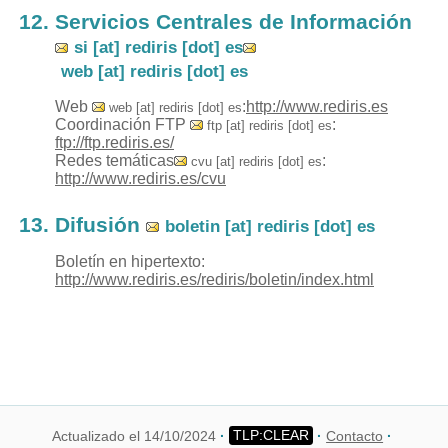
Servicios Centrales de Información
si [at] rediris [dot] es
web [at] rediris [dot] es
Web
:
http://www.rediris.es
web [at] rediris [dot] es
Coordinación FTP
:
ftp [at] rediris [dot] es
ftp://ftp.rediris.es/
Redes temáticas
:
cvu [at] rediris [dot] es
http://www.rediris.es/cvu
Difusión
boletin [at] rediris [dot] es
Boletín en hipertexto:
http://www.rediris.es/rediris/boletin/index.html
Actualizado el 14/10/2024
Contacto