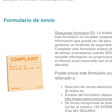
Formulario de envío
[
Descargar formulario
]: La finali
este formulario es recopilar cualquie
información que pueda ser útil para
gestionar un incidente de seguridad
Completar este formulario evitará p
de tiempo innecesarias cuando IR
necesite información no proporcion
el informe incial transmitido por el si
afectado.
Puede enviar este formulario un
rellenado a:
Dirección de correo electrónic
@ rediris.es
A través del formulario dispon
http://www.rediris.es/cert/con
De forma excepcional se podr
vía fax al número +34 91556
(Fax NO SEGURO)