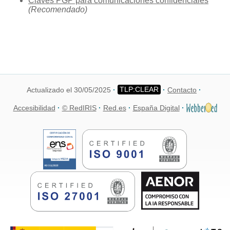
Claves PGP para comunicaciones confidenciales
(Recomendado)
Actualizado el 30/05/2025
Contacto
Accesibilidad
© RedIRIS
Red.es
España Digital