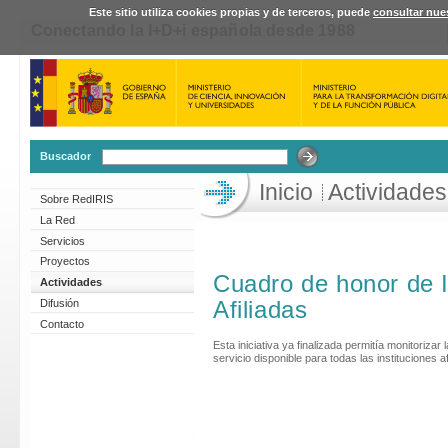
Este sitio utiliza cookies propias y de terceros, puede
consultar nues
Conectando la I+D+i española desde 1988
Buscador
Inicio
Actividades
Sobre RedIRIS
La Red
Servicios
Proyectos
Cuadro de honor de I
Actividades
Afiliadas
Difusión
Contacto
Esta iniciativa ya finalizada permitía monitorizar
servicio disponible para todas las instituciones a