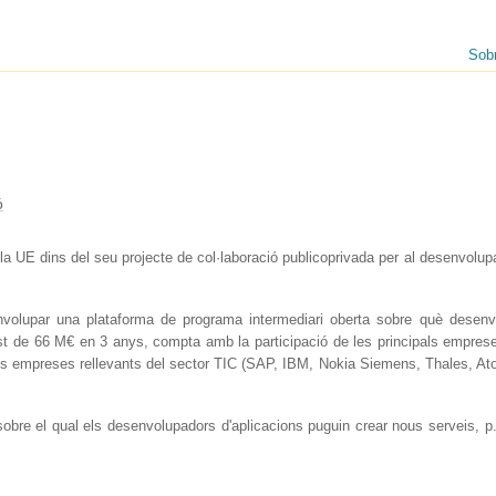
Sob
ó
UE dins del seu projecte de col·laboració publicoprivada per al desenvolupam
volupar una plataforma de programa intermediari oberta sobre què desenvo
ost de 66 M€ en 3 anys, compta amb la participació de les principals empres
s empreses rellevants del sector TIC (SAP, IBM, Nokia Siemens, Thales, Atos,
 sobre el qual els desenvolupadors d'aplicacions puguin crear nous serveis