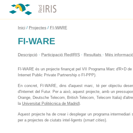
Inici
Projectes
FI-WARE
FI-WARE
Descripció
Participació RedIRIS
Resultats
Més informaci
FI-WARE és un projecte finançat pel VII Programa Marc d'R+D de la 
Internet Public Private Partnership o FI-PPP).
En concret, FI-WARE, dins d'aquest marc, té per objectiu desen
d'Internet del Futur. Per a això, aquest projecte, amb un pressup
Orange, Deutsche Telecom, British Telecom, Telecom Italia) d'altre
la
Universitat Politècnica de Madrid
).
Aquest projecte ha de crear i desplegar un programa intermediari
per a projectes de ciutats intel·ligents (
smart cities
).