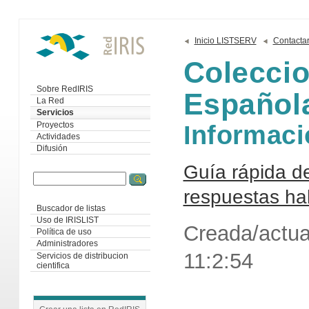
Inicio LISTSERV
Contacta
Colecci
Sobre RedIRIS
Español
La Red
Servicios
Informaci
Proyectos
Actividades
Difusión
Guía rápida d
respuestas ha
Buscador de listas
Uso de IRISLIST
Creada/actua
Política de uso
Administradores
11:2:54
Servicios de distribucion
cientifica