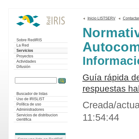
Inicio LISTSERV
Contacta
Normati
Sobre RedIRIS
Autocom
La Red
Servicios
Informaci
Proyectos
Actividades
Difusión
Guía rápida d
respuestas ha
Buscador de listas
Uso de IRISLIST
Creada/actua
Política de uso
Administradores
11:54:44
Servicios de distribucion
cientifica