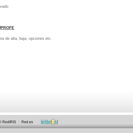
ivado
DUPROFE
se de alta, baja, opciones etc.
© RedIRIS
Red.es