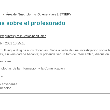
r
Área del Suscriptor
Obtener clave LISTSERV
s sobre el profesorado
Preguntas y respuestas habituales
bril 2001 10:25:10
multilingüe dirigida a los docentes. Nace a partir de una investigación sobre l
s, Universidad de Alicante) y pretende ser un foro de intercambio, discusión 
entra en:
nologías de la Información y la Comunicación.
.
do.
a enseñanza.
ducación.