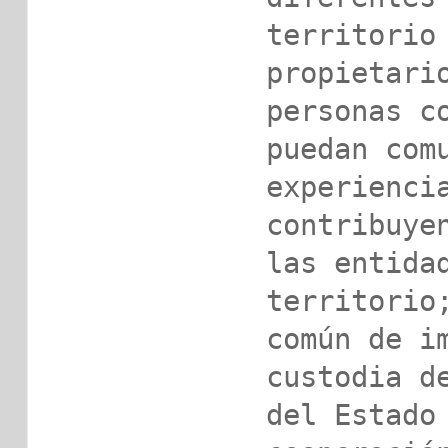
territorio 
propietario
personas co
puedan comu
experiencia
contribuyen
las entidad
territorio;
común de im
custodia de
del Estado 