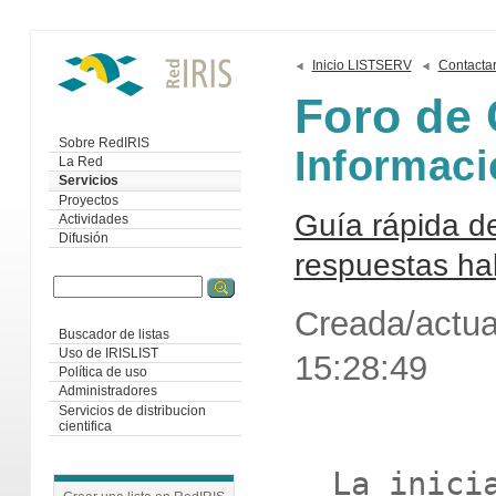
Inicio LISTSERV
Contacta
Foro de 
Sobre RedIRIS
Informaci
La Red
Servicios
Proyectos
Guía rápida d
Actividades
Difusión
respuestas ha
Creada/actua
Buscador de listas
Uso de IRISLIST
15:28:49
Política de uso
Administradores
Servicios de distribucion
cientifica
  La iniciativa de la lista CUSTODIA 