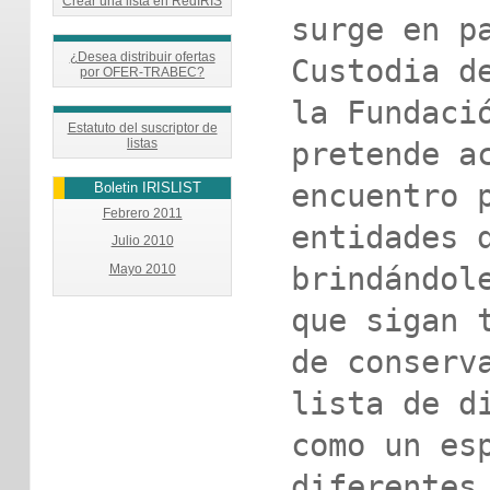
Crear una lista en RedIRIS
surge en pa
¿Desea distribuir ofertas
Custodia de
por OFER-TRABEC?
la Fundació
Estatuto del suscriptor de
pretende ac
listas
encuentro p
Boletin IRISLIST
Febrero 2011
entidades d
Julio 2010
brindándole
Mayo 2010
que sigan t
de conserva
lista de di
como un esp
diferentes 