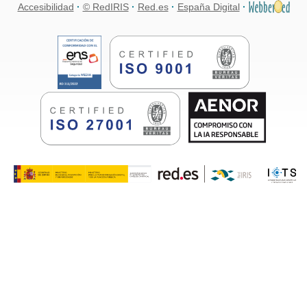
Accesibilidad
© RedIRIS
Red.es
España Digital