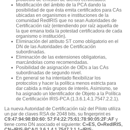
Modificación del ámbito de la PCA dando la
posibilidad de que ésta emita certificados para CAs
ubicadas en organismos e instituciones de la
comunidad RedIRIS que no sean Autoridades de
Certificación raíz (entendiendo por raíz aquella de
la que emana toda la potestad certificadora de cada
organismo o institución).
Eliminación del atributo ST como obligatorio en el
DN de las Autoridades de Certificación
subordinadas.
Eliminación de las extensiones obligatorias,
marcándolas como recomendadas.
Posibilidad de asignación de OIDs a las CAs
subordinadas de segundo nivel.
En general se ha intentado flexibilizar los
protocolos y hacer la política menos estricta para
dar cabida a más grupos de interés. Asimismo, se
ha asignado un Identificador de Objeto a la Política
de Certificación IRIS-PCA (1.3.6.1.4.1.7547.2.2.1).
La nueva Autoridad de Certificación raíz del Piloto utiliza
un par de claves RSA de 2048 bits, su fingerprint es
C9:47:94:98:B0:60: 57:F4:22:75:61:78:90:05:2F:AF
y
tiene como DN asociado el siguiente:
C=ES, O=RedIRIS,
CN=IRIS-PCA/1.3.6.1.4.1.7547.2.1.1=IRIS-