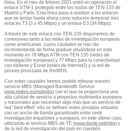
línea. En el mes de febrero 2001 entró en operación el
enlace STM-1 protegido entre los nodos de TEN-155 de
Madrid y París. Esta línea pasa a sustituir a los enlaces
que se tenían hasta ahora como solución temporal: tres
enlaces T3 (3 x 45 Mbps) y un enlace E3 (34 Mbps).
A través de este enlace con TEN-155 disponemos de
conexiones tanto a las redes de investigación europeas
como americanas, cuyos caudales se han ido
incrementando de forma gradual situándose en este
momento en 78 Mbps ATM con TEN-155 (redes de
investigación europeas) y 77 Mbps para la conectividad
con Abilene y Esnet (redes de Internet2) y la red de
proxies priorizada de RedIRIS.
Con estos caudales hemos podido reforzar nuestro
servicio MBS (Managed Bandwidth Service
www.rediris.es/red/mbs
) con el que se proporciona una
alta calidad de servicio a proyectos multimedia europeos
y nacionales que necesitan algo más que un servicio de
red "best effort" ello se definen redes privadas virtuales
con un ancho de banda garantizado entre centr
investigación españoles y europeos, en este último caso,
utilizando el servicio MBS de TE (
www.dante.net/mbs
) y
de la red de investigación del país en cuestión.