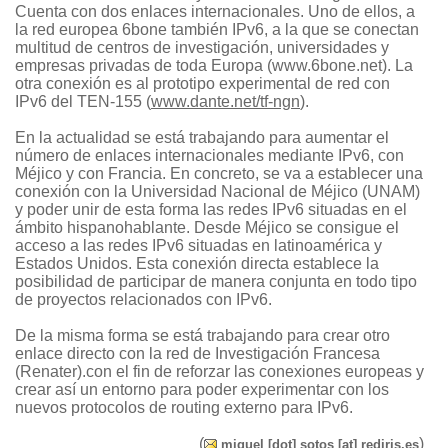
Cuenta con dos enlaces internacionales. Uno de ellos, a
la red europea 6bone ­también IPv6­, a la que se conectan
multitud de centros de investigación, universidades y
empresas privadas de toda Europa (www.6bone.net). La
otra conexión es al prototipo experimental de red con
IPv6 del TEN-155 (
www.dante.net/tf-ngn
).
En la actualidad se está trabajando para aumentar el
número de enlaces internacionales mediante IPv6, con
Méjico y con Francia. En concreto, se va a establecer una
conexión con la Universidad Nacional de Méjico (UNAM)
y poder unir de esta forma las redes IPv6 situadas en el
ámbito hispanohablante. Desde Méjico se consigue el
acceso a las redes IPv6 situadas en latinoamérica y
Estados Unidos. Esta conexión directa establece la
posibilidad de participar de manera conjunta en todo tipo
de proyectos relacionados con IPv6.
De la misma forma se está trabajando para crear otro
enlace directo con la red de Investigación Francesa
(Renater).con el fin de reforzar las conexiones europeas y
crear así un entorno para poder experimentar con los
nuevos protocolos de routing externo para IPv6.
(
)
miguel [dot] sotos [at] rediris.es