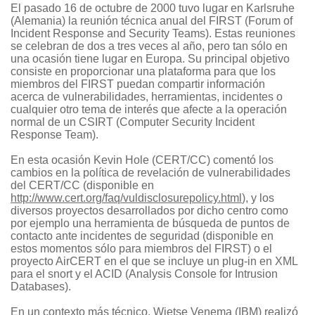
El pasado 16 de octubre de 2000 tuvo lugar en Karlsruhe
(Alemania) la reunión técnica anual del FIRST (Forum of
Incident Response and Security Teams). Estas reuniones
se celebran de dos a tres veces al año, pero tan sólo en
una ocasión tiene lugar en Europa. Su principal objetivo
consiste en proporcionar una plataforma para que los
miembros del FIRST puedan compartir información
acerca de vulnerabilidades, herramientas, incidentes o
cualquier otro tema de interés que afecte a la operación
normal de un CSIRT (Computer Security Incident
Response Team).
En esta ocasión Kevin Hole (CERT/CC) comentó los
cambios en la política de revelación de vulnerabilidades
del CERT/CC (disponible en
http://www.cert.org/faq/vuldisclosurepolicy.html
), y los
diversos proyectos desarrollados por dicho centro como
por ejemplo una herramienta de búsqueda de puntos de
contacto ante incidentes de seguridad (disponible en
estos momentos sólo para miembros del FIRST) o el
proyecto AirCERT en el que se incluye un plug-in en XML
para el snort y el ACID (Analysis Console for Intrusion
Databases).
En un contexto más técnico, Wietse Venema (IBM) realizó