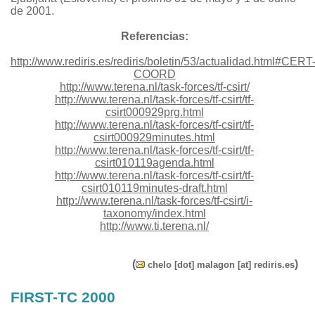
de 2001.
Referencias:
http://www.rediris.es/rediris/boletin/53/actualidad.html#CERT
COORD
http://www.terena.nl/task-forces/tf-csirt/
http://www.terena.nl/task-forces/tf-csirt/tf-
csirt000929prg.html
http://www.terena.nl/task-forces/tf-csirt/tf-
csirt000929minutes.html
http://www.terena.nl/task-forces/tf-csirt/tf-
csirt010119agenda.html
http://www.terena.nl/task-forces/tf-csirt/tf-
csirt010119minutes-draft.html
http://www.terena.nl/task-forces/tf-csirt/i-
taxonomy/index.html
http://www.ti.terena.nl/
(
)
chelo [dot] malagon [at] rediris.es
FIRST-TC 2000