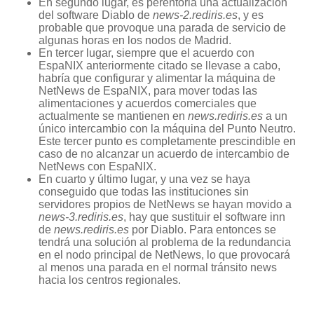
En segundo lugar, es perentoria una actualización
del software Diablo de
news-2.rediris.es
, y es
probable que provoque una parada de servicio de
algunas horas en los nodos de Madrid.
En tercer lugar, siempre que el acuerdo con
EspaNIX anteriormente citado se llevase a cabo,
habría que configurar y alimentar la máquina de
NetNews de EspaNIX, para mover todas las
alimentaciones y acuerdos comerciales que
actualmente se mantienen en
news.rediris.es
a un
único intercambio con la máquina del Punto Neutro.
Este tercer punto es completamente prescindible en
caso de no alcanzar un acuerdo de intercambio de
NetNews con EspaNIX.
En cuarto y último lugar, y una vez se haya
conseguido que todas las instituciones sin
servidores propios de NetNews se hayan movido a
news-3.rediris.es
, hay que sustituir el software inn
de
news.rediris.es
por Diablo. Para entonces se
tendrá una solución al problema de la redundancia
en el nodo principal de NetNews, lo que provocará
al menos una parada en el normal tránsito news
hacia los centros regionales.