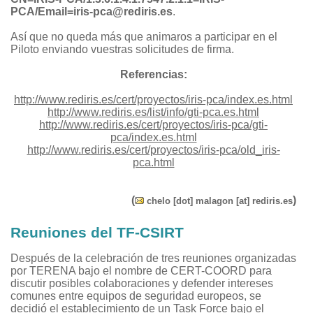
PCA/Email=iris-pca@rediris.es
.
Así que no queda más que animaros a participar en el
Piloto enviando vuestras solicitudes de firma.
Referencias:
http://www.rediris.es/cert/proyectos/iris-pca/index.es.html
http://www.rediris.es/list/info/gti-pca.es.html
http://www.rediris.es/cert/proyectos/iris-pca/gti-
pca/index.es.html
http://www.rediris.es/cert/proyectos/iris-pca/old_iris-
pca.html
(
)
chelo [dot] malagon [at] rediris.es
Reuniones del TF-CSIRT
Después de la celebración de tres reuniones organizadas
por TERENA bajo el nombre de CERT-COORD para
discutir posibles colaboraciones y defender intereses
comunes entre equipos de seguridad europeos, se
decidió el establecimiento de un Task Force bajo el