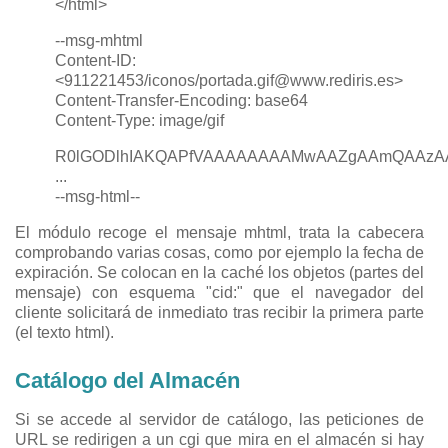
</html>
--msg-mhtml
Content-ID:
<911221453/iconos/portada.gif@www.rediris.es>
Content-Transfer-Encoding: base64
Content-Type: image/gif
R0lGODlhIAKQAPfVAAAAAAAAMwAAZgAAmQAAzA
...
--msg-html--
El módulo recoge el mensaje mhtml, trata la cabecera
comprobando varias cosas, como por ejemplo la fecha de
expiración. Se colocan en la caché los objetos (partes del
mensaje) con esquema "cid:" que el navegador del
cliente solicitará de inmediato tras recibir la primera parte
(el texto html).
Catálogo del Almacén
Si se accede al servidor de catálogo, las peticiones de
URL se redirigen a un cgi que mira en el almacén si hay