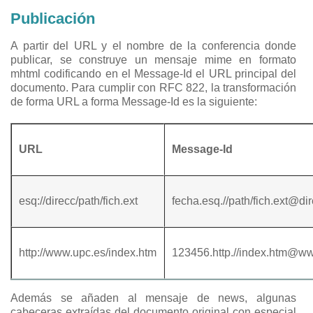
Publicación
A partir del URL y el nombre de la conferencia donde
publicar, se construye un mensaje mime en formato
mhtml codificando en el Message-Id el URL principal del
documento. Para cumplir con RFC 822, la transformación
de forma URL a forma Message-Id es la siguiente:
URL
Message-Id
esq://direcc/path/fich.ext
fecha.esq.//path/fich.ext@di
http://www.upc.es/index.htm
123456.http.//index.htm@w
Además se añaden al mensaje de news, algunas
cabeceras extraídas del documento original con especial