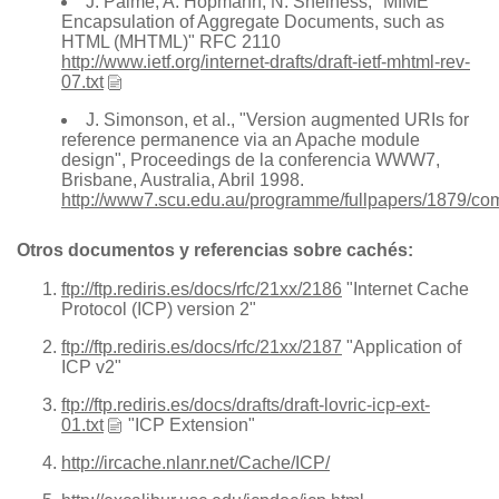
J. Palme, A. Hopmann, N. Shelness, "MIME
Encapsulation of Aggregate Documents, such as
HTML (MHTML)" RFC 2110
http://www.ietf.org/internet-drafts/draft-ietf-mhtml-rev-
07.txt
J. Simonson, et al., "Version augmented URIs for
reference permanence via an Apache module
design", Proceedings de la conferencia WWW7,
Brisbane, Australia, Abril 1998.
http://www7.scu.edu.au/programme/fullpapers/1879/c
Otros documentos y referencias sobre cachés:
ftp://ftp.rediris.es/docs/rfc/21xx/2186
"Internet Cache
Protocol (ICP) version 2"
ftp://ftp.rediris.es/docs/rfc/21xx/2187
"Application of
ICP v2"
ftp://ftp.rediris.es/docs/drafts/draft-lovric-icp-ext-
01.txt
"ICP Extension"
http://ircache.nlanr.net/Cache/ICP/