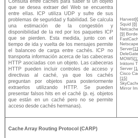
Consulta entre cachés para saber si un objeto
que se desea extraer del Web se encuentra
entre ellas. ICP utiliza UDP y sufre de sus
Harvest
[
problemas de seguridad y fiabilidad. Se calcula
Squid
[8]
una estimación de la congestión y
Netcache
disponibilidad de la red por los paquetes ICP
[9]
Borde
que se pierden. Esta medida, junto con el
FastCac
Netscape
tiempo de ida y vuelta de los mensajes permite
Server
[1
el balanceo de carga entre cachés. ICP no
DeleGat
transporta información acerca de las cabeceras
MOWS
[1
HTTP asociadas con un objeto. Las cabeceras
Inktomi T
Server
[1
HTTP pueden incluir controles de acceso y
Cisco Ca
directivas al caché, ya que los cachés
[15]
preguntan por objetos para posteriormente
SkyCach
extraerlos utilizando HTTP. Se pueden
Mirror I
presentar falsos hits en el caché (p. ej. objetos
que están en un caché pero no se permite
acceso desde cachés hermanas).
Cache Array Routing Protocol (CARP)