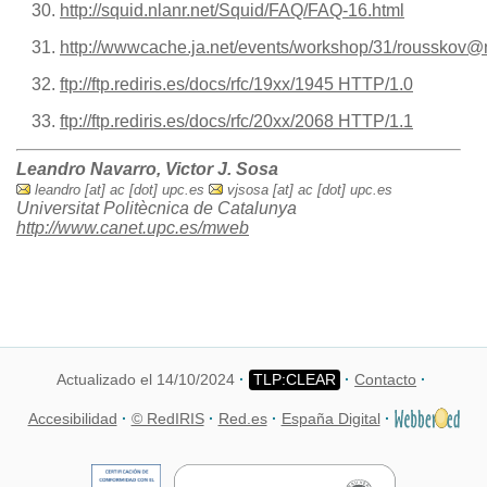
http://squid.nlanr.net/Squid/FAQ/FAQ-16.html
http://wwwcache.ja.net/events/workshop/31/rousskov@n
ftp://ftp.rediris.es/docs/rfc/19xx/1945 HTTP/1.0
ftp://ftp.rediris.es/docs/rfc/20xx/2068 HTTP/1.1
Leandro Navarro, Victor J. Sosa
leandro [at] ac [dot] upc.es
vjsosa [at] ac [dot] upc.es
Universitat Politècnica de Catalunya
http://www.canet.upc.es/mweb
Actualizado el 14/10/2024
Contacto
Accesibilidad
© RedIRIS
Red.es
España Digital