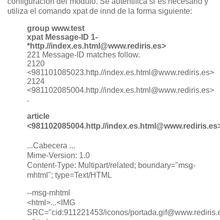
configuración del módulo. Se autentifica si es necesario y
utiliza el comando xpat de innd de la forma siguiente:
group www.test
xpat Message-ID 1-
*http.//index.es.html@www.rediris.es>
221 Message-ID matches follow.
2120
<981101085023.http.//index.es.html@www.rediris.es>
2124
<981102085004.http.//index.es.html@www.rediris.es>
.
article
<981102085004.http.//index.es.html@www.rediris.es
...Cabecera ...
Mime-Version: 1.0
Content-Type: Multipart/related; boundary="msg-
mhtml"; type=Text/HTML
--msg-mhtml
<html>...<IMG
SRC="cid:911221453/iconos/portada.gif@www.rediris.