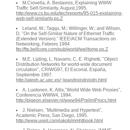
M.Crovella, A. Bestavros, Explaining WWW
Traffic Self-Similarity, August,1995.
http://www.cs.bu.edu/techreports/95-015-explaining-
web-self-similarity.ps.Z
Leland, W.; Taqqu, M.; Willinger, W.; and Wilson,
D. "On the Self-Similar Nature of Ethernet Traffic
(Extended Version)." IEEE/ACM Transactions on
Networking, Febrero 1994
ftp://ftp.bellcore.com/pub/world/wel/tome.ps.Z
M.E. Lijding, L. Navarro, C. E. Righetti, "Object
Distribution Networks for world-wide document
circulation", CRIWG97, El Escorial, España,
Septiembre 1997.
http://aleph.ac.upc.es/~leandro/odn/odn.html
A. Luotonen, K. Altis,"World Wide Web Proxies",
Conferencia WWW4, 1994.
http://pigeon.elsevier.nl/www94/PrelimProcs.html
J. Nielsen, "Multimedia and Hypertext",
Academic Press, San Diego, 1995.
http://www.useit.com/jakob/mmhtbook.html