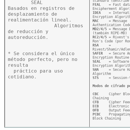
	SEAL

FEAL
	= Fast data 
Basados en registros de 
IDEA
	= International Data 
desplazamiento de 
realimentación lineal.

MAC
	= Message 
		Algoritmos 
MD2/4/5
	= Message Digest 
de reducción y 
autoreducción.
RC2/4/5
	= Rivest's Cipher o 
RSA
	= 
* Se considera el único 
SAFER
	= Secure And Fast 
método perfecto, pero no 
SEAL
	= Software optimized 
resulta 

SHA
	= Secure Hash 
  práctico para uso 
cotidiano.
STS
	= Session-to-Session

Modos de cifrado p
CBC
	Cipher Block 
CFB
ECB
OFB
PCBC
	Propagating Cipher 