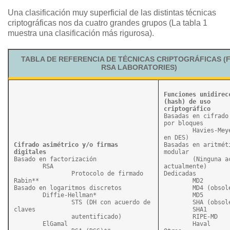
Una clasificación muy superficial de las distintas técnicas
criptográficas nos da cuatro grandes grupos (La tabla 1
muestra una clasificación más rigurosa).
TABLA DE REFERENCIA DE TÉCNICAS CRIPTOGRÁFICAS (
RSA LABORATORIES)
Funciones unidirecc
(hash) de uso

criptográfico
Basadas en cifrado 
por bloques

	Havies-Meyer (basada 
en DES)

Cifrado asimétrico y/o firmas 
Basadas en aritméti
digitales
modular

Basado en factorización

	(Ninguna aceptable 
	RSA

actualmente)

		Protocolo de firmado 
Dedicadas

Rabin**

	MD2

Basado en logaritmos discretos

	MD4 (obsoleto)

	Diffie-Hellman*

	MD5

		STS (DH con acuerdo de 
	SHA (obsoleto)

claves

	SHA1

		autentificado)

	RIPE-MD

	ElGamal

	Haval
