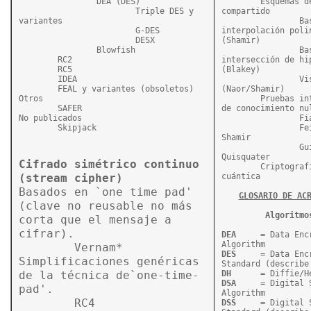
		DEA (DES)

	Esquemas de secreto 
			Triple DES y 
compartido

variantes

		Basados en 
			G-DES

interpolación polin
			DESX

(Shamir)

		Blowfish

		Basados en 
	RC2

intersección de hip
	RC5

(Blakey)

	IDEA

		Visuales 
	FEAL y variantes (obsoletos)

(Naor/Shamir)

Otros

	Pruebas interactivas 
	SAFER

de conocimiento nul
No publicados

		Fiat-Shamir

	Skipjack
		Feige-Fiat-
Shamir

		Guillou-
Quisquater

Cifrado simétrico continuo 
	Criptografía 
(stream cipher)
cuántica

Basados en `one time pad' 
GLOSARIO DE AC
(clave no reusable no más 

Algoritmo
corta que el mensaje a 
cifrar).

DEA
	= Data Encryption 
	Vernam*

DES
	= Data Encryption 
Simplificaciones genéricas 
de la técnica de`one-time-
DH
DSA
	= Digital Signature 
pad'.

	RC4

DSS
	= Digital Signature 