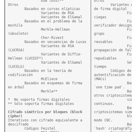
		DSA (DSS)**

Otros

Otros

	Variantes especiales 
	Basados en curvas elípticas

de firma digital

		Variantes de RSA

		Firma a 
		Variantes de ElGamal

ciegas

	Basados en el problema de la 
		Firmas con 
mochila

verificador designa
		Merkle-Hellman 
		Firmas de 
(obsoleto)

grupo

		Chor-Rivest

		Firmas no 
	Basados en secuencias de Lucas

reusables

		Variantes de RSA 
		Firmas sin 
(LUCRSA)

propagación de fall
		Variantes de Diffie-
		Firmas no 
Hellman (LUCDIF*)

repudiables

		Variantes de ElGamal 
		Sello de 
(LUCELG)

tiempo

	Basados en la teoría de 
	Códigos de 
codificación

autentificación de 
		McEliece

(MACs)

	Basados en esquemas de firma 
		Basados en 
en árbol

`one time pad'.

		Merkle**
		Basados en 
otros criptosistema
*  No soporta firmas digitales

		simétricos  
** Sólo soporta firmas digitales
continuos.

		Basados en 
Cifrado simétrico por bloques (block 
criptosistemas simé
cipher)
		bloques en 
Iterativos con cifrado equivalente a 
modo CBC.

descifrado

		Basados en 
	Códigos Feistel

`hash' criptográfic