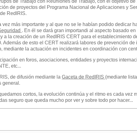
upos de Trabajo con Reuniones de Trabajo, con el objetivo de 
ción de proyectos del Programa Nacional de Aplicaciones y Serv
 de RedIRIS.
a vez más importante y al que no se le habían podido dedicar h
 Seguridad
. En él se dará gran importandi al aspecto basado 
ión y a la creación de un RedIRIS CERT para el establecimiento
. Además de esto el CERT realizará labores de prevención de 
, mediante la actuación en incidentes en coordinación con cent
ipación en foros, asociaciones, entidades y proyectos internac
TE, etc...
IRIS, de difusión mediante la
Gaceta de RedIRIS
(mediante lista
s general.
edamos cortos, la evolución continúa y el ritmo es cada vez m
das seguro que queda mucho por ver y sobre todo por hacer...