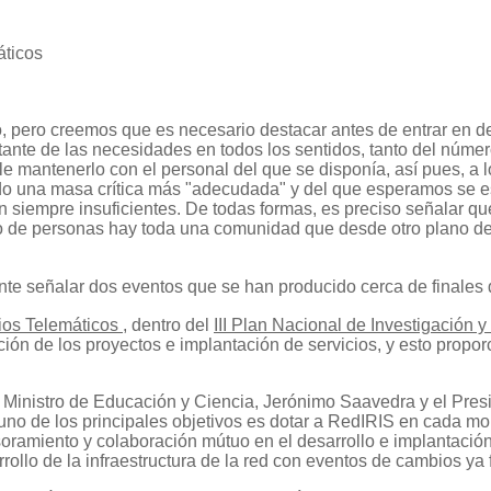
áticos
pero creemos que es necesario destacar antes de entrar en det
nte de las necesidades en todos los sentidos, tanto del número
ble mantenerlo con el personal del que se disponía, así pues, a 
do una masa crítica más "adecudada" y del que esperamos se es
n siempre insuficientes. De todas formas, es preciso señalar q
 de personas hay toda una comunidad que desde otro plano de 
ante señalar dos eventos que se han producido cerca de finales 
ios Telemáticos
, dentro del
III Plan Nacional de Investigación 
ción de los proyectos e implantación de servicios, y esto prop
l Ministro de Educación y Ciencia, Jerónimo Saavedra y el Pre
no de los principales objetivos es dotar a RedIRIS en cada mo
miento y colaboración mútuo en el desarrollo e implantación 
rollo de la infraestructura de la red con eventos de cambios ya