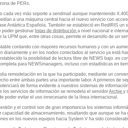
a zona de PERs.
ndo cada vez más soporte a sendmail aunque manteniendo X.400
ccedían a una máquina central hacia el nuevo servicio con ac
 Base Antártica Española. También se estableció en RedIRIS un
e poder gestionar
listas de distribución
a nivel nacional e intern
 la UPM que, entre otras cosas, permite el desarrollo de un s
estable contando con mayores recursos humanos y con un aumen
n diariamente y en los nodos conectados al servicio ya está h
tablecido la posibilidad de lectura libre de NEWS bajo .es co
completa para NEWSmanagers, incluso con estadísticas en tiem
mplia remodelación en la que ha participado, mediante un conv
echo entre ambas partes una importante labor. A primeros de s
otenciará de forma evidente a nuestros sistemas de información
e los servicios de información se remodela el servidor
Archie
y 
e poder evitar el uso innecesario de la línea internacional.
estión y el control son de gran importancia los sistemas informá
r capacidad de almacenamiento, resaltando que aunque se ha 
ciones en los nuevos equipos hacia System V ha sido considerab