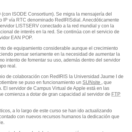
 (con ISODE Consortium). Se migra la mensajería del
ceso IP vía RTC denominado RedIRISdial. Anecdóticamente
 servidor LISTSERV conectado a la red mundial y con la
acional de interés en la red. Se continúa con el servicio de
ervidor EAN POP.
to de equipamiento considerable aunque el crecimiento
aciendo pensar seriamente en la necesidad de aumentar la
mo intento de fomentar su uso, además dentro del servidor
po real.
enio de colaboración con RedIRIS la Universidad Jaume I de
eptiembre se puso en funcionamiento un
SUNsite
, que
. El servidor de Campus Virtual de Apple está en las
se comienza a dotar de gran capacidad al servidor de
FTP
ticos, a lo largo de este curso se han ido actualizando
contado con nuevos recursos humanos la dedicación que
le.