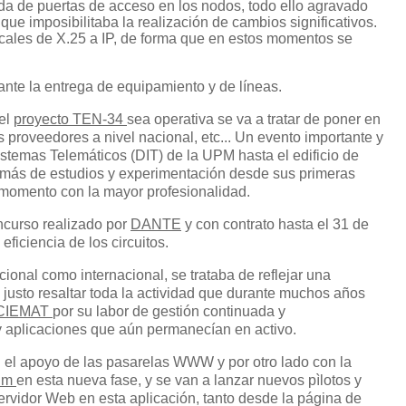
nda de puertas de acceso en los nodos, todo ello agravado
que imposibilitaba la realización de cambios significativos.
roncales de X.25 a IP, de forma que en estos momentos se
nte la entrega de equipamiento y de líneas.
 el
proyecto TEN-34
sea operativa se va a tratar de poner en
 proveedores a nivel nacional, etc... Un evento importante y
istemas Telemáticos (DIT) de la UPM hasta el edificio de
además de estudios y experimentación desde sus primeras
 momento con la mayor profesionalidad.
ncurso realizado por
DANTE
y con contrato hasta el 31 de
ficiencia de los circuitos.
ional como internacional, se trataba de reflejar una
 justo resaltar toda la actividad que durante muchos años
CIEMAT
por su labor de gestión continuada y
 y aplicaciones que aún permanecían en activo.
on el apoyo de las pasarelas WWW y por otro lado con la
ium
en esta nueva fase, y se van a lanzar nuevos pìlotos y
ervidor Web en esta aplicación, tanto desde la página de