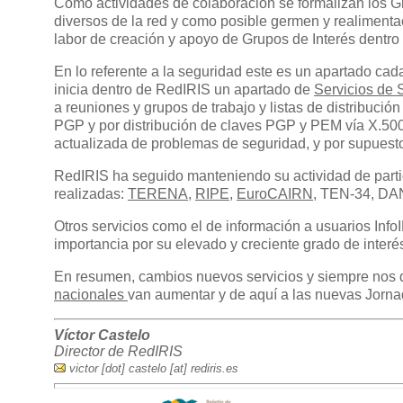
Como actividades de colaboración se formalizan los Gr
diversos de la red y como posible germen y realimenta
labor de creación y apoyo de Grupos de Interés dentro
En lo referente a la seguridad este es un apartado cad
inicia dentro de RedIRIS un apartado de
Servicios de
a reuniones y grupos de trabajo y listas de distribuc
PGP y por distribución de claves PGP y PEM vía X.500
actualizada de problemas de seguridad, y por supuesto
RedIRIS ha seguido manteniendo su actividad de partic
realizadas:
TERENA
,
RIPE
,
EuroCAIRN
, TEN-34, DAN
Otros servicios como el de información a usuarios Info
importancia por su elevado y creciente grado de interé
En resumen, cambios nuevos servicios y siempre nos qu
nacionales
van aumentar y de aquí a las nuevas Jorna
Víctor Castelo
Director de RedIRIS
victor [dot] castelo [at] rediris.es