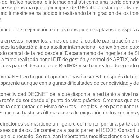
o del tráfico nacional e internacional así como una fuerte dema
ue se pensaba que a principios de 1995 iba a estar operativo y 
timo trimestre se ha podido ir realizando la migración de los t
o.
mediata su ejecución con los consiguientes plazos de espera a
da en estos momentos, antes de que la posible participación en
s la situación: línea auxiliar internacional, conexión con otros
odo central de la red desde el Departamento de Ingeniería de S
. La tarea realizada por el DIT de gestión y control de ARTIX, 
tales para el desarrollo de RedIRIS y se han realizado en todo
uropaNET
en la que el operador pasó a ser
BT
, después del co
sparente aunque con algunas dificultades de conectividad y de e
 conectividad DECNET de la que disponía la red tanto a nivel nac
a razón de ser desde el punto de vista práctico. Creemos que es
e la comunidad de Física de Altas Energías, y en particular al
 incluso hasta las últimas fases de migración de los circuitos
e directorios se mantiene un ligero crecimiento, por una parte c
ases de datos. Se comienza a participar en el
ISODE Consort
 el directorio. Se realizan importantes modificaciones en el s