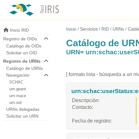
Inicio
Servicios
RID
URNs
Catá
Inicio RID
Registro de OIDs
Catálogo de UR
Catálogo de OIDs
URN= urn:schac:userSt
Solicitar un OID
Registro de URNs
Catálogo de URNs
[ formato lista - búsqueda a un niv
Navegación
SCHAC
urn:geant
urn:schac:userStatus:e
urn:mace
Descripción:
urn:oid
Contacto:
URNs delegadas
Solicitar un URN
Fecha de registro: