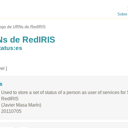
Sobre
logo de URNs de RedIRIS
Ns de RedIRIS
atus:es
el ]
s
Used to store a set of status of a person as user of services fo
RedIRIS
(Javier Masa Marín)
20110705