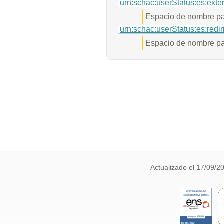
urn:schac:userStatus:es:exter
Espacio de nombre pa
urn:schac:userStatus:es:redir
Espacio de nombre par
Actualizado el 17/09/2