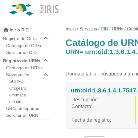
Inicio
Servicios
RID
URNs
Catá
Inicio RID
Registro de OIDs
Catálogo de UR
Catálogo de OIDs
URN= urn:oid:1.3.6.1.4.
Solicitar un OID
Registro de URNs
Catálogo de URNs
[ formato tabla - búsqueda a un ni
Navegación
SCHAC
urn:geant
urn:oid:1.3.6.1.4.1.7547.
urn:mace
Descripción:
urn:oid
Contacto:
URNs delegadas
Solicitar un URN
Fecha de registro: