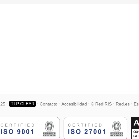
025
Contacto
Accesibilidad
© RedIRIS
Red.es
Es