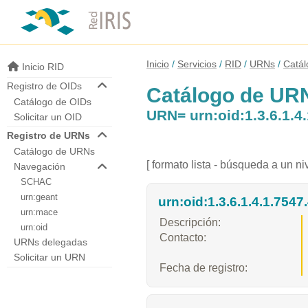
Inicio
Servicios
RID
URNs
Catá
Inicio RID
Registro de OIDs
Catálogo de UR
Catálogo de OIDs
URN= urn:oid:1.3.6.1.4.
Solicitar un OID
Registro de URNs
Catálogo de URNs
[ formato lista - búsqueda a un niv
Navegación
SCHAC
urn:geant
urn:oid:1.3.6.1.4.1.7547.
urn:mace
Descripción:
urn:oid
Contacto:
URNs delegadas
Solicitar un URN
Fecha de registro: