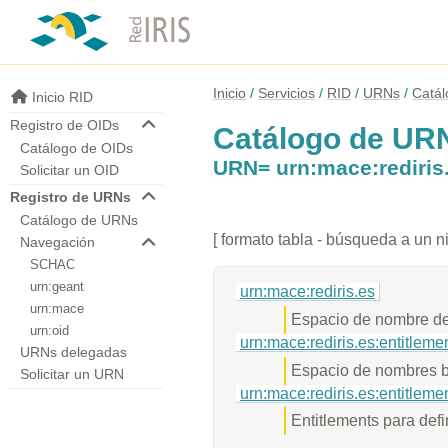
Inicio
Servicios
RID
URNs
Catá
Inicio RID
Registro de OIDs
Catálogo de UR
Catálogo de OIDs
URN= urn:mace:rediris.
Solicitar un OID
Registro de URNs
Catálogo de URNs
[ formato tabla - búsqueda a un ni
Navegación
SCHAC
urn:geant
urn:mace:rediris.es
urn:mace
Espacio de nombre d
urn:oid
urn:mace:rediris.es:entitleme
URNs delegadas
Espacio de nombres ba
Solicitar un URN
urn:mace:rediris.es:entitleme
Entitlements para defi