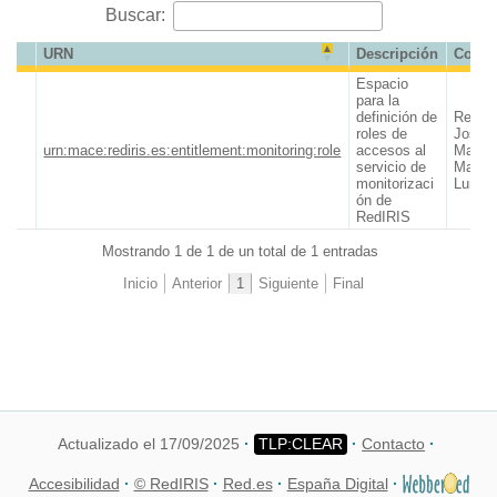
Buscar:
URN
Descripción
Conta
Espacio
para la
definición de
RedIR
roles de
José
urn:mace:rediris.es:entitlement:monitoring:role
accesos al
Manue
servicio de
Macía
monitorizaci
Luna
ón de
RedIRIS
Mostrando 1 de 1 de un total de 1 entradas
Inicio
Anterior
1
Siguiente
Final
Actualizado el 17/09/2025
Contacto
Accesibilidad
© RedIRIS
Red.es
España Digital