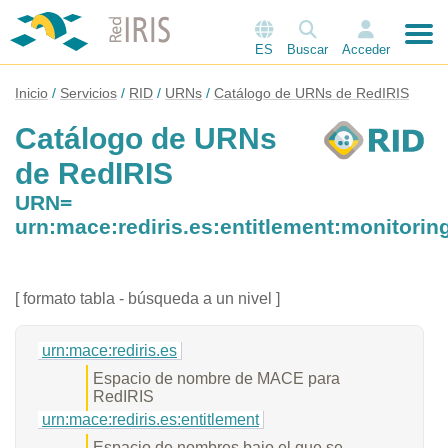
ES
Buscar
Acceder
Inicio
Servicios
RID
URNs
Catálogo de URNs de RedIRIS
Catálogo de URNs
de RedIRIS
URN=
urn:mace:rediris.es:entitlement:monitorin
[ formato tabla - búsqueda a un nivel ]
urn:mace:rediris.es
Espacio de nombre de MACE para
RedIRIS
urn:mace:rediris.es:entitlement
Espacio de nombres bajo el que se