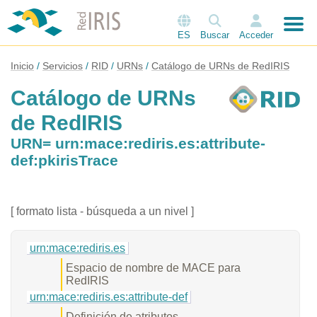
ES
Buscar
Acceder
Inicio
Servicios
RID
URNs
Catálogo de URNs de RedIRIS
Catálogo de URNs
de RedIRIS
URN= urn:mace:rediris.es:attribute-
def:pkirisTrace
[ formato lista - búsqueda a un nivel ]
urn:mace:rediris.es
Espacio de nombre de MACE para
RedIRIS
urn:mace:rediris.es:attribute-def
Definición de atributos