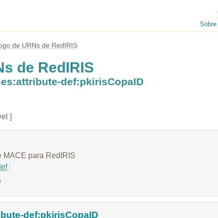
Sobre
logo de URNs de RedIRIS
Ns de RedIRIS
es:attribute-def:pkirisCopaID
el ]
e MACE para RedIRIS
def
s
ribute-def:pkirisCopaID