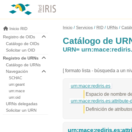
Inicio
Servicios
RID
URNs
Catá
Inicio RID
Registro de OIDs
Catálogo de UR
Catálogo de OIDs
URN= urn:mace:rediris.
Solicitar un OID
Registro de URNs
Catálogo de URNs
[ formato lista - búsqueda a un niv
Navegación
SCHAC
urn:geant
urn:mace:rediris.es
urn:mace
Espacio de nombre d
urn:oid
urn:mace:rediris.es:attribute-
URNs delegadas
Definición de atributo
Solicitar un URN
urn:mace:rediris.es:att