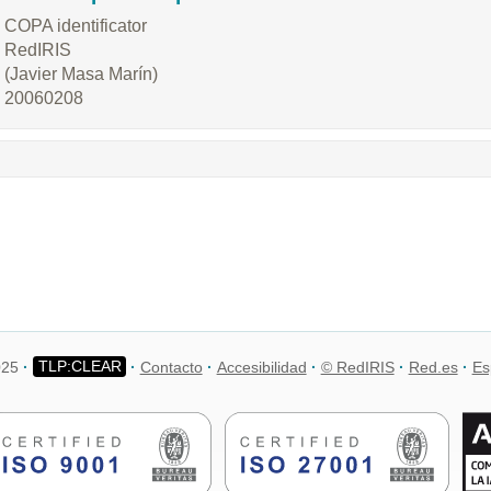
COPA identificator
RedIRIS
(Javier Masa Marín)
20060208
025
Contacto
Accesibilidad
© RedIRIS
Red.es
Es