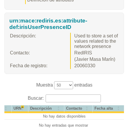
urn:mace:rediris.es:attribute-
def:irisUserPresenceID
Descripción:
Used to store a set of
values related to the
network presence
Contacto:
RedIRIS
(Javier Masa Marín)
Fecha de registro:
20060330
Muestra
entradas
Buscar:
URN
Descripción
Contacto
Fecha alta
No hay datos disponibles
No hay entradas que mostrar