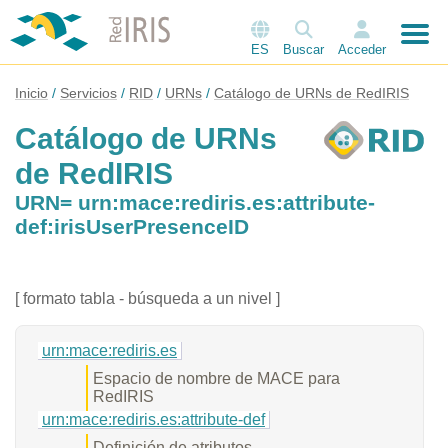
ES
Buscar
Acceder
Inicio
Servicios
RID
URNs
Catálogo de URNs de RedIRIS
Catálogo de URNs
de RedIRIS
URN= urn:mace:rediris.es:attribute-
def:irisUserPresenceID
[ formato tabla - búsqueda a un nivel ]
urn:mace:rediris.es
Espacio de nombre de MACE para
RedIRIS
urn:mace:rediris.es:attribute-def
Definición de atributos