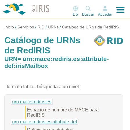
ES
Buscar
Acceder
Inicio
Servicios
RID
URNs
Catálogo de URNs de RedIRIS
Catálogo de URNs
de RedIRIS
URN= urn:mace:rediris.es:attribute-
def:irisMailbox
[ formato tabla - búsqueda a un nivel ]
urn:mace:rediris.es
Espacio de nombre de MACE para
RedIRIS
urn:mace:rediris.es:attribute-def
Definición de atributos