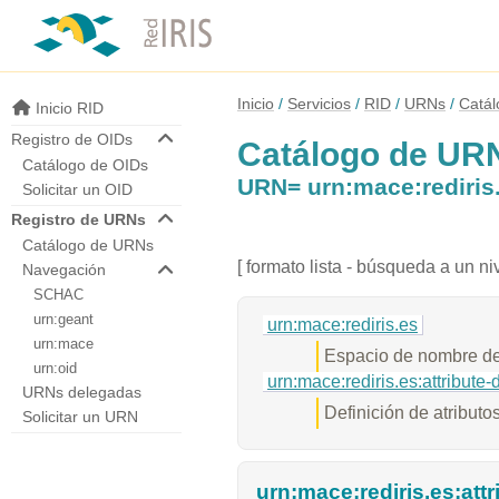
Inicio
Servicios
RID
URNs
Catá
Inicio RID
Registro de OIDs
Catálogo de UR
Catálogo de OIDs
URN= urn:mace:rediris.e
Solicitar un OID
Registro de URNs
Catálogo de URNs
[ formato lista - búsqueda a un niv
Navegación
SCHAC
urn:geant
urn:mace:rediris.es
urn:mace
Espacio de nombre d
urn:oid
urn:mace:rediris.es:attribute-
URNs delegadas
Definición de atributo
Solicitar un URN
urn:mace:rediris.es:attr