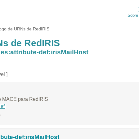
Sobre
logo de URNs de RedIRIS
Ns de RedIRIS
s:attribute-def:irisMailHost
el ]
e MACE para RedIRIS
def
s
ibute-def:irisMailHost