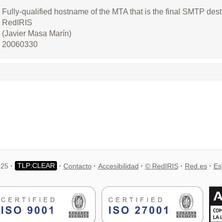
Fully-qualified hostname of the MTA that is the final SMTP dest
RedIRIS
(Javier Masa Marín)
20060330
025
Contacto
Accesibilidad
© RedIRIS
Red.es
Es