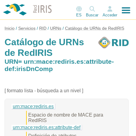
ES
Buscar
Acceder
Inicio
Servicios
RID
URNs
Catálogo de URNs de RedIRIS
Catálogo de URNs
de RedIRIS
URN= urn:mace:rediris.es:attribute-
def:irisDnComp
[ formato lista - búsqueda a un nivel ]
urn:mace:rediris.es
Espacio de nombre de MACE para
RedIRIS
urn:mace:rediris.es:attribute-def
Definición de atributos