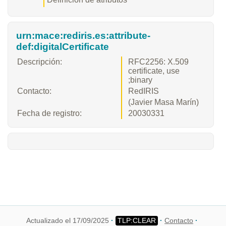
urn:mace:rediris.es:attribute-
def:digitalCertificate
Descripción:
RFC2256: X.509
certificate, use
;binary
Contacto:
RedIRIS
(Javier Masa Marín)
Fecha de registro:
20030331
Actualizado el 17/09/2025
Contacto