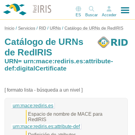
ES
Buscar
Acceder
Inicio
Servicios
RID
URNs
Catálogo de URNs de RedIRIS
Catálogo de URNs
de RedIRIS
URN= urn:mace:rediris.es:attribute-
def:digitalCertificate
[ formato lista - búsqueda a un nivel ]
urn:mace:rediris.es
Espacio de nombre de MACE para
RedIRIS
urn:mace:rediris.es:attribute-def
Definición de atributos