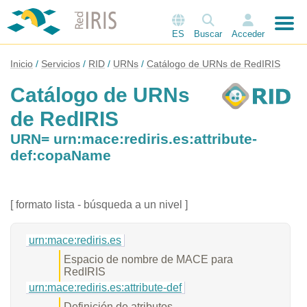
ES
Buscar
Acceder
Inicio
Servicios
RID
URNs
Catálogo de URNs de RedIRIS
Catálogo de URNs
de RedIRIS
URN= urn:mace:rediris.es:attribute-
def:copaName
[ formato lista - búsqueda a un nivel ]
urn:mace:rediris.es
Espacio de nombre de MACE para
RedIRIS
urn:mace:rediris.es:attribute-def
Definición de atributos