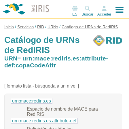
ES
Buscar
Acceder
Inicio
Servicios
RID
URNs
Catálogo de URNs de RedIRIS
Catálogo de URNs
de RedIRIS
URN= urn:mace:rediris.es:attribute-
def:copaCodeAttr
[ formato lista - búsqueda a un nivel ]
urn:mace:rediris.es
Espacio de nombre de MACE para
RedIRIS
urn:mace:rediris.es:attribute-def
Definición de atributos