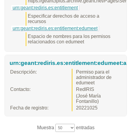
https://geant3plus.archive.geant.net/Pages/Servic
urn:geant:rediris.es:entitlement
Especificar derechos de acceso a
recursos
urn:geant:rediris.es:entitlement:edumeet
Espacio de nombres para los permisos
relacionados con edumeet
urn:geant:rediris.es:entitlement:edumeet:ad
Descripción:
Permiso para el
administrador de
edumeet
Contacto:
RedIRIS
(José María
Fontanillo)
Fecha de registro:
20221025
Muestra
entradas