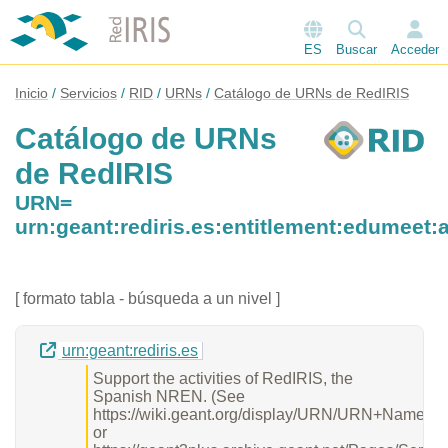
ES
Buscar
Acceder
Inicio
Servicios
RID
URNs
Catálogo de URNs de RedIRIS
Catálogo de URNs
de RedIRIS
URN=
urn:geant:rediris.es:entitlement:edumeet
[ formato tabla - búsqueda a un nivel ]
urn:geant:rediris.es
Support the activities of RedIRIS, the
Spanish NREN. (See
https://wiki.geant.org/display/URN/URN+Namesp
or